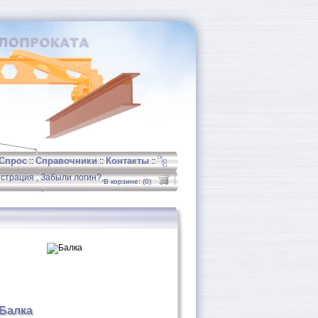
Спрос
Справочники
Контакты
::
::
::
страция ,
Забыли логин?,
В корзине: (0)
 Балка