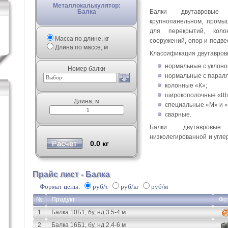
Металлокалькулятор:
Балка
Балки двутавровые
крупнопанельном, промы
для перекрытий, коло
Масса по длине, кг
сооружений, опор и подве
Длина по массе, м
Классификация двутавров
нормальные с уклоно
Номер балки
нормальные с паралл
Выбор
колонные «К»;
широкополочные «Ш
Длина, м
специальные «М» и «
сварные.
Балки двутавровы
низколегированной и угле
0.0
кг
—
Прайс лист - Балка
Формат цены:
руб/т
руб/кг
руб/м
№
Продукт
Фо
1
Балка 10Б1, бу, нд 3.5-4 м
2
Балка 16Б1, бу, нд 2.4-6 м