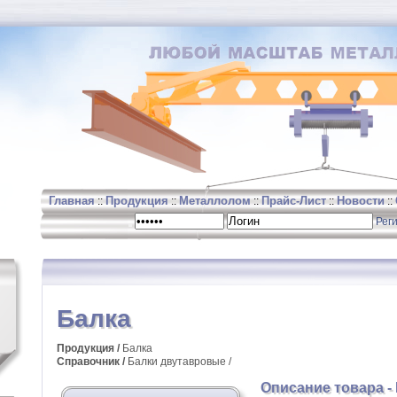
Главная
Продукция
Металлолом
Прайс-Лист
Новости
::
::
::
::
::
Реги
Балка
Продукция /
Балка
Справочник /
Балки двутавровые
/
Описание товара -