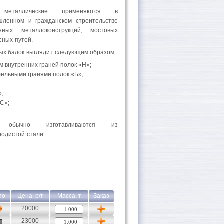
 металлические применяются в
шленном и гражданском строительстве
нных металлоконструкций, мостовых
сных путей.
ых балок выглядит следующим образом:
м внутренних граней полок «Н»;
ельными гранями полок «Б»;
»;
С»;
е обычно изготавливаются из
родистой стали.
то
Цена, р/т
Масса, т
Заказ
20000
23000