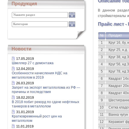
Описание то
Продукция
В данном раздел
Укажите раздел
стройматериалы и
Прайс лист 
Категория
№
Продукт
1
Круг 16, бу, 
Новости
2
Круг 25, н.д.
3
Круг 38, нд 
17.05.2019
Швеллер 27 с демонтажа
4
Круг 56, нд 
12.04.2019
5
Круг 78, нд 
Особенности начисления НДС на
металлолом в 2019
6
Квадрат 14
26.03.2019
7
Квадрат 20х
Запрет на экспорт металлолома из РФ —
причины и последствия
8
Квадрат 40х
18.02.2019
9
Шестигранни
В 2018 побит рекорд по сдаче нефтяных
танкеров в металлолом
10
Сетка кладо
31.01.2019
11
Ванна чугун
Кратковременный рост цен на
металлолом
12
Керамзит фр
11.01.2019