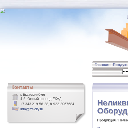
Главная
Продук
::
Контакты
г. Екатеринбург
4-й Южный проезд ЕКАД
Неликв
+7 343 219-56-28, 8-922-2067684
Оборуд
info@mt-city.ru
Продукция /
Нели