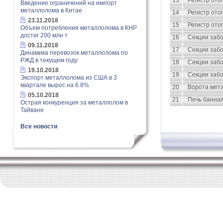
13
Регистр отоп
Введение ограничений на импорт
металлолома в Китае
14
Регистр ото
23.11.2018
15
Регистр ото
Объем потребления металлолома в КНР
достиг 200 млн т
16
Секции забор
09.11.2018
17
Секции забор
Динамика перевозок металлолома по
РЖД в текущем году
18
Секции забо
19.10.2018
19
Секции забо
Экспорт металлолома из США в 3
квартале вырос на 6.8%
20
Ворота мета
05.10.2018
21
Печь банна
Острая конкуренция за металлолом в
Тайване
Все новости