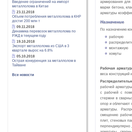
Введение ограничений на импорт
армирования для 
металлолома в Китае
марки бетона, кла
23.11.2018
арматуры коэффиц
Объем потребления металлолома в КНР
достиг 200 млн т
Назначение
09.11.2018
По назначению ко
Динамика перевозок металлолома по
РЖД в текущем году
рабочую
19.10.2018
распределит
Экспорт металлолома из США в 3
монтажную
квартале вырос на 6.8%
хомуты
05.10.2018
Острая конкуренция за металлолом в
Тайване
Рабочая арматур
веса конструкций 
Все новости
Распределительн
рабочей арматуры
с рабочей с пом
стержни в сварны
опор и облегчают 
арматуры. Распр
смещению рабоче
плит, стеновых п
перпендикулярно 
арматуры сварн