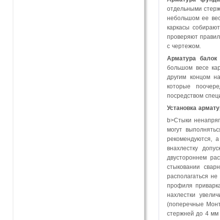
отдельными стерж
небольшом ее вес
каркасы собирают
проверяют правиль
с чертежом.
Арматура балок
большом весе кар
другим концом н
которые поочер
посредством спец
Установка армату
b>Стыки ненапряг
могут выполнятьс
рекомендуются, а
внахлестку допу
двустороннем рас
стыковании сварн
располагаться не
профиля приварка
нахлестки увели
(поперечные Монт
стержней до 4 мм