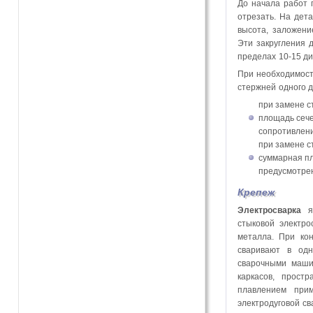
До начала работ 
отрезать. На дет
высота, заложени
Эти закругления 
пределах 10-15 д
При необходимости
стержней одного 
при замене с
площадь сеч
сопротивлени
при замене с
суммарная п
предусмотре
Крепеж
Электросварка
яв
стыковой электро
металла. При ко
сваривают в одн
сварочными маши
каркасов, прост
плавлением при
электродуговой св