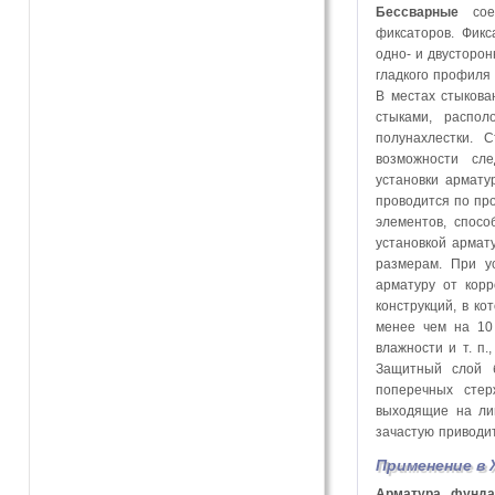
Бессварные
соед
фиксаторов. Фик
одно- и двусторо
гладкого профиля 
В местах стыкова
стыками, распо
полунахлестки.
возможности сле
установки армату
проводится по про
элементов, спос
установкой армат
размерам. При у
арматуру от корр
конструкций, в к
менее чем на 10 
влажности и т. п
Защитный слой б
поперечных стер
выходящие на лиц
зачастую приводи
Применение в
Арматура фунда