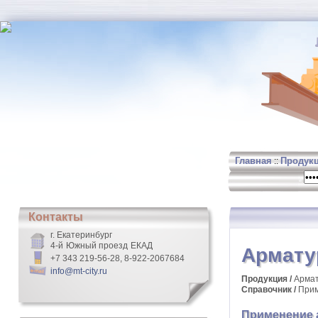
Главная
Продук
::
Контакты
г. Екатеринбург
4-й Южный проезд ЕКАД
Армату
+7 343 219-56-28, 8-922-2067684
info@mt-city.ru
Продукция /
Арма
Справочник /
Прим
Применение 