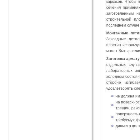
каркасов. Чтобы 
сечения применяю
заготовленным н
строительной пл
последнем случае
Монтажные петл
Закладные детал
пластин использу
может быть разли
Заготовка армат
отдельных случа
лабораторных ил
холодном состоян
стороне изгиба
удовлетворять сл
не должна им
на поверхнос
трещин, рако
поверхность 
требуемую ф
диаметр долж