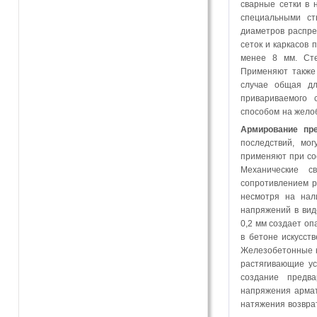
сварные сетки в 
специальными ст
диаметров распре
сеток и каркасов
менее 8 мм. Сте
Применяют также 
случае общая д
привариваемого
способом на желоб
Армирование пре
последствий, мо
применяют при со
Механические с
сопротивлением р
несмотря на нал
напряжений в вид
0,2 мм создает оп
в бетоне искусст
Железобетонные к
растягивающие ус
создание предва
напряжения армат
натяжения возвра