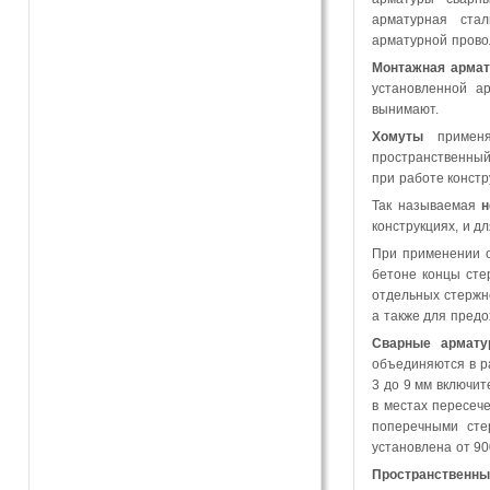
арматурная ста
арматурной прово
Монтажная армат
установленной а
вынимают.
Хомуты
применя
пространственный
при работе констр
Так называемая
н
конструкциях, и д
При применении о
бетоне концы сте
отдельных стержн
а также для предо
Сварные армату
объединяются в р
3 до 9 мм включи
в местах пересеч
поперечными сте
установлена от 90
Пространственны