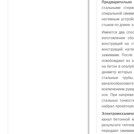
Предварительно
стальными стерж
спиральной свивк
натяжным устройс
стыков по длине з
Имеются два спос
изготовлении сб
конструкций на 
конструкций нат
зажимами. После 
освобождают из з
на бетон в опалуб
диаметр которых 
стальные трубы
каналообразовате
исключением рука
оси. При напряже
стальных тонкост
набрал проектную 
Электромеханиче
канал бетонной к
результате тепло
передают сжимающ