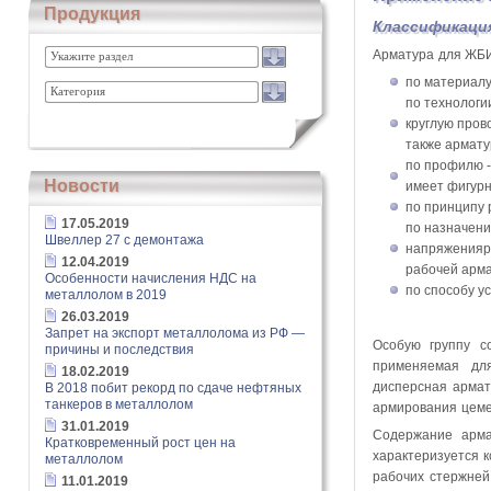
Продукция
Классификаци
Арматура для ЖБИ
Укажите раздел
по материалу
Категория
по технологи
круглую пров
также армату
по профилю -
Новости
имеет фигурн
по принципу 
17.05.2019
по назначени
Швеллер 27 с демонтажа
напряженияр
12.04.2019
рабочей арма
Особенности начисления НДС на
по способу у
металлолом в 2019
26.03.2019
Запрет на экспорт металлолома из РФ —
Особую группу с
причины и последствия
применяемая дл
18.02.2019
дисперсная армат
В 2018 побит рекорд по сдаче нефтяных
танкеров в металлолом
армирования цеме
31.01.2019
Содержание арма
Кратковременный рост цен на
характеризуется 
металлолом
рабочих стержней
11.01.2019